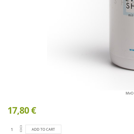
MvO 
17,80 €