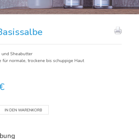
asissalbe
 und Sheabutter
e für normale, trockene bis schuppige Haut
€
ibung