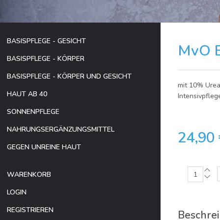
BASISPFLEGE - GESICHT
MvO B
BASISPFLEGE - KÖRPER
BASISPFLEGE - KÖRPER UND GESICHT
mit 10% Urea
HAUT AB 40
Intensivpfleg
SONNENPFLEGE
NAHRUNGSERGÄNZUNGSMITTEL
24,90 
GEGEN UNREINE HAUT
WARENKORB
LOGIN
REGISTRIEREN
Beschre