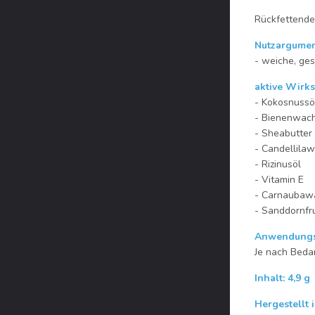
Rückfettende
Nutzargume
- weiche, ge
aktive Wirks
- Kokosnussö
- Bienenwac
- Sheabutter
- Candellila
- Rizinusöl
- Vitamin E
- Carnaubaw
- Sanddornfru
Anwendungs
Je nach Bedar
Inhalt: 4,9 g
Hergestellt 