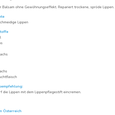
r Balsam ohne Gewöhnungseffekt. Repariert trockene, spröde Lippen.
nte
schmeidige Lippen
toffe
l
hs
wachs
achs
chtfleisch
empfehlung:
f die Lippen mit dem Lippenpflegestift eincremen.
in Österreich