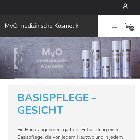
Mein
MvO medizinische Kosmetik
Waren
Konto
leer
BASISPFLEGE -
GESICHT
Ein Hauptaugenmerk galt der Entwicklung einer
Basispflege, die von jedem Hauttyp und in jedem