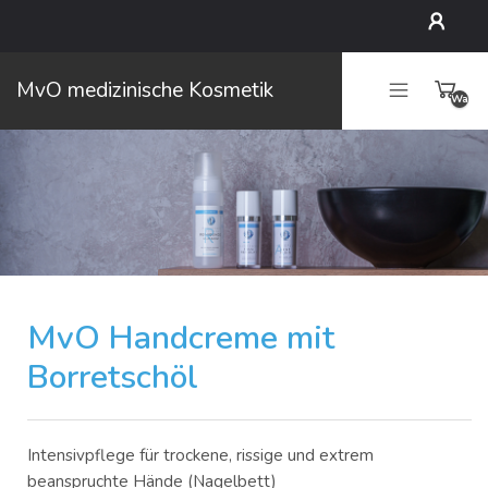
Mein
MvO medizinische Kosmetik
Waren
Konto
leer
MvO Handcreme mit
Borretschöl
Intensivpflege für trockene, rissige und extrem
beanspruchte Hände (Nagelbett)